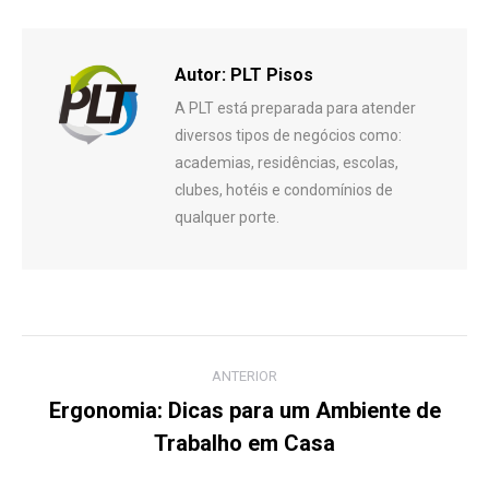
Autor:
PLT Pisos
A PLT está preparada para atender
diversos tipos de negócios como:
academias, residências, escolas,
clubes, hotéis e condomínios de
qualquer porte.
Navegação
ANTERIOR
de
Ergonomia: Dicas para um Ambiente de
Post
Trabalho em Casa
post:
anterior: