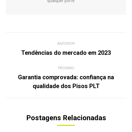
qualquer porte.
Navegação
ANTERIOR
de
Tendências do mercado em 2023
Post
anterior:
post:
PRÓXIMO
Garantia comprovada: confiança na
Próximo
qualidade dos Pisos PLT
post:
Postagens Relacionadas