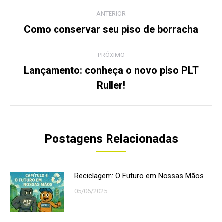
Navegação
ANTERIOR
de
Como conservar seu piso de borracha
Post
anterior:
post:
PRÓXIMO
Lançamento: conheça o novo piso PLT
Próximo
Ruller!
post:
Postagens Relacionadas
Reciclagem: O Futuro em Nossas Mãos
05/06/2025