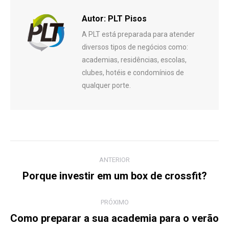
Autor:
PLT Pisos
A PLT está preparada para atender
diversos tipos de negócios como:
academias, residências, escolas,
clubes, hotéis e condomínios de
qualquer porte.
Navegação
ANTERIOR
de
Porque investir em um box de crossfit?
Post
anterior:
post:
PRÓXIMO
Como preparar a sua academia para o verão
Próximo