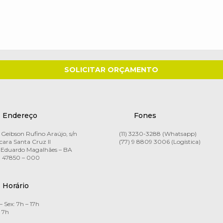
Endereço
Fones
Geibson Rufino Araújo, s/n
(11) 3230-3288 (Whatsapp)
ara Santa Cruz II
(77) 9 8809 3006 (Logística)
 Eduardo Magalhães – BA
 47850 – 000
Horário
– Sex: 7h – 17h
 7h