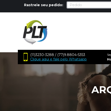
Rastreie seu pedido:
(11)3230-3288 / (77)9.8804-5353
Se
Clique aqui e fale pelo Whatsapp
H
ARQ