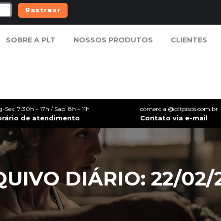
Rastrear
SOBRE A PLT
NOSSOS PRODUTOS
CLIENTES
SOBRE A PLT
NOSSOS PRODUTOS
CLIENTES
g-Sex: 7:30h – 17h / Sab: 8h – 11h
comercial@pltpisos.com.br
orário de atendimento
Contato via e-mail
UIVO DIÁRIO: 22/02/