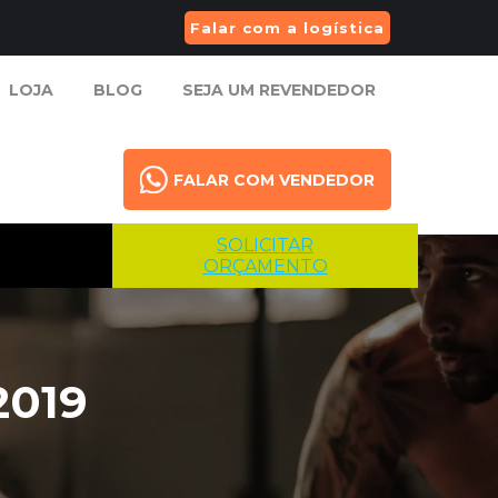
Falar com a logística
LOJA
BLOG
SEJA UM REVENDEDOR
LOJA
BLOG
SEJA UM REVENDEDOR
FALAR COM VENDEDOR
FALAR COM VENDEDOR
SOLICITAR
ORÇAMENTO
2019