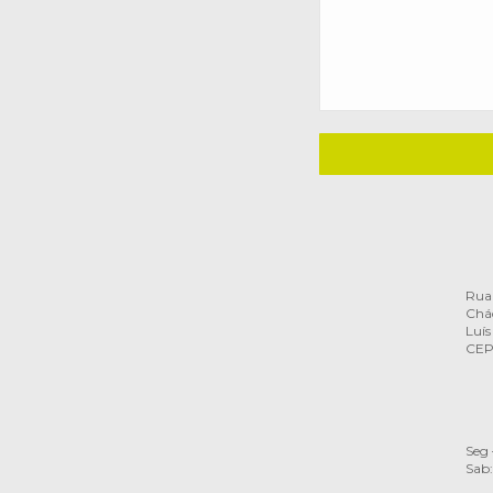
Rua 
Chác
Luís
CEP
Seg 
Sab: