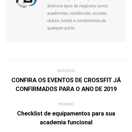
diversos tipos de negócios como:
academias, residências, escolas,
clubes, hotéis e condomínios de
qualquer porte.
Navegação
ANTERIOR
de
CONFIRA OS EVENTOS DE CROSSFIT JÁ
Post
CONFIRMADOS PARA O ANO DE 2019
post:
anterior:
PRÓXIMO
Checklist de equipamentos para sua
Próximo
academia funcional
post: